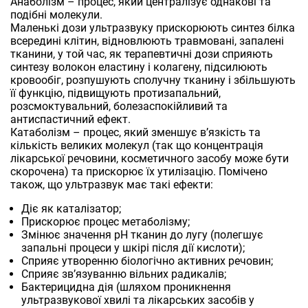
Анаболізм – процес, який централізує однакові та
подібні молекули.
Маленькі дози ультразвуку прискорюють синтез білка
всередині клітин, відновлюють травмовані, запалені
тканини, у той час, як терапевтичні дози сприяють
синтезу волокон еластину і колагену, підсилюють
кровообіг, розпушують сполучну тканину і збільшують
її функцію, підвищують протизапальний,
розсмоктувальний, болезаспокійливий та
антиспастичний ефект.
Катаболізм – процес, який зменшує вʼязкість та
кількість великих молекул (так що концентрація
лікарської речовини, косметичного засобу може бути
скорочена) та прискорює їх утилізацію. Помічено
також, що ультразвук має такі ефекти:
Діє як каталізатор;
Прискорює процес метаболізму;
Змінює значення pH тканин до лугу (полегшує
запальні процеси у шкірі після дії кислоти);
Сприяє утворенню біологічно активних речовин;
Сприяє звʼязуванню вільних радикалів;
Бактерицидна дія (шляхом проникнення
ультразвукової хвилі та лікарських засобів у