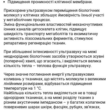
Підвищення проникності клітинної мембрани.
Прискорене ультразвуком переміщення біологічних
молекул у клітинах збільшує ймовірність їхньої участі
у метаболічних процесах.
Зміна функціональних властивостей механочутливих
іонних каналів цитоскелета клітин, підвищує
швидкість транспорту метаболітів та ензиматичну
активність лізосомальних ферментів, стимулює
репаративну регенерацію тканин.
При збільшенні інтенсивності ультразвуку на межі
неоднорідних біологічних засобів утворюються зсувні
(поперечні) хвилі, що згасають, і виділяється велика
кількість тепла – теплова функція ультразвуку.
Через значне поглинання енергії ультразвукових
коливань у тканинах, що містять молекули з великими
лінійними розмірами, відбувається підвищення
температури на 1 °C.
Найбільша кількість тепла виділяється не в товщі
однорідних тканинах, а на межі розділу тканин з
різним акустичним імпедансом – у багатих колагеном
поверхневих шарах шкіри, фасціях, рубцях, звʼязках,