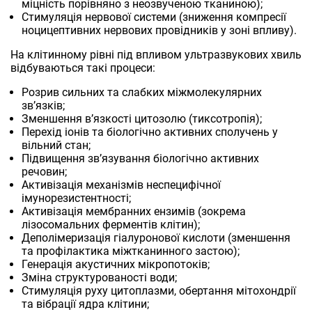
міцність порівняно з неозвученою тканиною);
Стимуляція нервової системи (зниження компресії
ноцицептивних нервових провідників у зоні впливу).
На клітинному рівні під впливом ультразвукових хвиль
відбуваються такі процеси:
Розрив сильних та слабких міжмолекулярних
звʼязків;
Зменшення вʼязкості цитозолю (тиксотропія);
Перехід іонів та біологічно активних сполучень у
вільний стан;
Підвищення звʼязування біологічно активних
речовин;
Активізація механізмів неспецифічної
імунорезистентності;
Активізація мембранних ензимів (зокрема
лізосомальних ферментів клітин);
Деполімеризація гіалуронової кислоти (зменшення
та профілактика міжтканинного застою);
Генерація акустичних мікропотоків;
Зміна структурованості води;
Стимуляція руху цитоплазми, обертання мітохондрії
та вібрації ядра клітини;