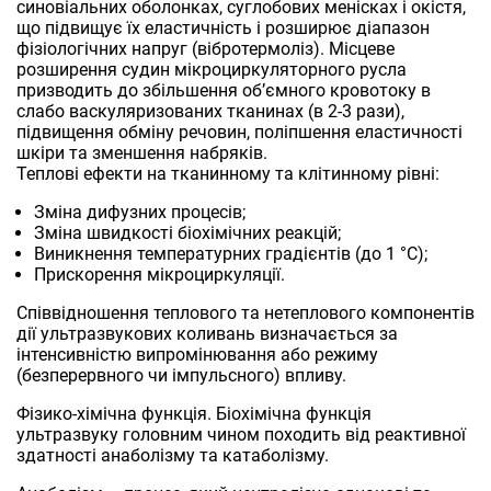
синовіальних оболонках, суглобових менісках і окістя,
що підвищує їх еластичність і розширює діапазон
фізіологічних напруг (вібротермоліз). Місцеве
розширення судин мікроциркуляторного русла
призводить до збільшення обʼємного кровотоку в
слабо васкуляризованих тканинах (в 2-3 рази),
підвищення обміну речовин, поліпшення еластичності
шкіри та зменшення набряків.
Теплові ефекти на тканинному та клітинному рівні:
Зміна дифузних процесів;
Зміна швидкості біохімічних реакцій;
Виникнення температурних градієнтів (до 1 °C);
Прискорення мікроциркуляції.
Співвідношення теплового та нетеплового компонентів
дії ультразвукових коливань визначається за
інтенсивністю випромінювання або режиму
(безперервного чи імпульсного) впливу.
Фізико-хімічна функція. Біохімічна функція
ультразвуку головним чином походить від реактивної
здатності анаболізму та катаболізму.