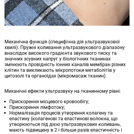
Механічна функція (специфічна дія ультразвукової
хвилі). Пружні коливання ультразвукового діапазону
внаслідок високого градієнта звукового тиску та
значних зсувних напруг у біологічних тканинах
змінюють провідність іонних каналів мембран різних
клітин та викликають мікропотоки метаболітів у
цитозолі та органоїдах (мікромасаж тканин).
Механічні ефекти ультразвуку на тканинному рівні:
Прискорення місцевого кровообігу;
Прискорення лімфотоку;
Нормалізація процесів утворення колагену та
еластину (колагенові та еластинові волокна, що
утворюються під дією ультразвукових коливань,
мають підвищену в 2 і більше разів еластичність і