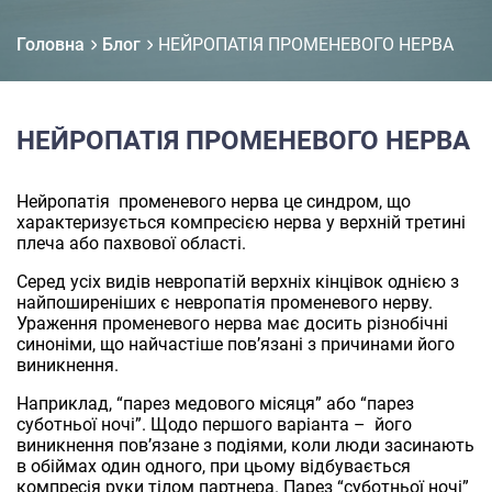
Головна
Блог
НЕЙРОПАТІЯ ПРОМЕНЕВОГО НЕРВА
НЕЙРОПАТІЯ ПРОМЕНЕВОГО НЕРВА
Нейропатія променевого нерва це синдром, що
характеризується компресією нерва у верхній третині
плеча або пахвової області.
Серед усіх видів невропатій верхніх кінцівок однією з
найпоширеніших є невропатія променевого нерву.
Ураження променевого нерва має досить різнобічні
синоніми, що найчастіше пов’язані з причинами його
виникнення.
Наприклад, “парез медового місяця” або “парез
суботньої ночі”. Щодо першого варіанта – його
виникнення пов’язане з подіями, коли люди засинають
в обіймах один одного, при цьому відбувається
компресія руки тілом партнера. Парез “суботньої ночі”