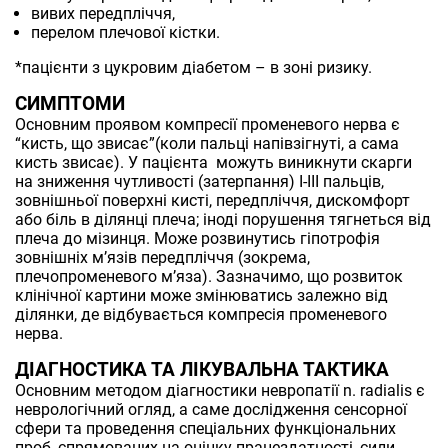
вивих передпліччя,
перелом плечової кістки.
*пацієнти з цукровим діабетом – в зоні ризику.
СИМПТОМИ
Основним проявом компресії променевого нерва є
“кисть, що звисає”(коли пальці напівзігнуті, а сама
кисть звисає). У пацієнта можуть виникнути скарги
на зниження чутливості (затерпання) I-III пальців,
зовнішньої поверхні кисті, передпліччя, дискомфорт
або біль в ділянці плеча; іноді порушення тягнеться від
плеча до мізинця. Може розвинутись гіпотрофія
зовнішніх м’язів передпліччя (зокрема,
плечопроменевого м’яза). Зазначимо, що розвиток
клінічної картини може змінюватись залежно від
ділянки, де відбувається компресія променевого
нерва.
ДІАГНОСТИКА ТА ЛІКУВАЛЬНА ТАКТИКА
Основним методом діагностики невропатії n. radialis є
неврологічний огляд, а саме дослідження сенсорної
сфери та проведення спеціальних функціональних
проб, спрямованих на оцінку працездатності, сили