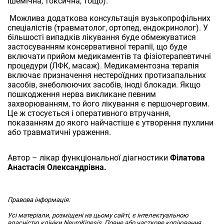
ішемічна, токсична, тощо).
Можлива додаткова консультація вузькопрофільних
спеціалістів (травматолог, ортопед, ендокринолог). У
більшості випадків лікування буде обмежуватися
застосуванням консервативної терапії, що буде
включати прийом медикаментів та фізіотерапевтичні
процедури (ЛФК, масаж). Медикаментозна терапія
включає призначення нестероїдних протизапальних
засобів, знеболюючих засобів, іноді блокади. Якщо
пошкодження нерва викликане певним
захворюванням, то його лікування є першочерговим.
Це ж стосується і оперативного втручання,
показанням до якого найчастіше є утворення пухлини
або травматичні ураження.
Автор – лікар функціональної діагностики
Філатова
Анастасія Олександрівна.
Правова інформація:
Усі матеріали, розміщені на цьому сайті, є інтелектуальною
власністю клініки NeuroKinesis. Повне або часткове копіювання,