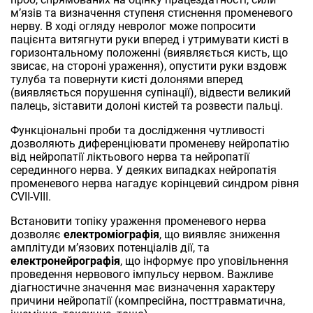
м’язів та визначення ступеня стиснення променевого
нерву. В ході огляду невролог може попросити
пацієнта витягнути руки вперед і утримувати кисті в
горизонтальному положенні (виявляється кисть, що
звисає, на стороні ураження), опустити руки вздовж
тулуба та повернути кисті долонями вперед
(виявляється порушення супінації), відвести великий
палець, зіставити долоні кистей та розвести пальці.
Функціональні проби та дослідження чутливості
дозволяють диференціювати променеву нейропатію
від нейропатії ліктьового нерва та нейропатії
серединного нерва. У деяких випадках нейропатія
променевого нерва нагадує корінцевий синдром рівня
CVII-VIII.
Встановити топіку ураження променевого нерва
дозволяє
електроміографія
, що виявляє зниження
амплітуди м’язових потенціалів дії, та
електронейрографія
, що інформує про уповільнення
проведення нервового імпульсу нервом. Важливе
діагностичне значення має визначення характеру
причини нейропатії (компресійна, посттравматична,