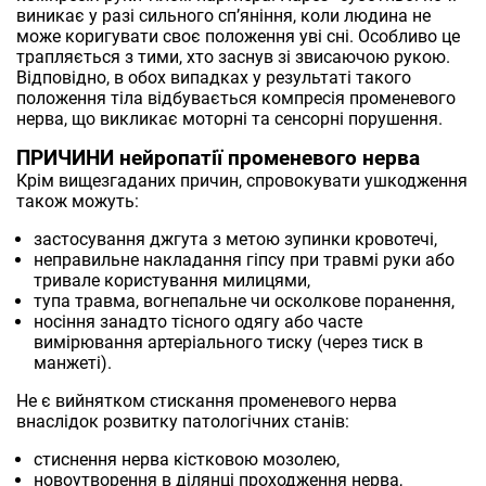
виникає у разі сильного сп’яніння, коли людина не
може коригувати своє положення уві сні. Особливо це
трапляється з тими, хто заснув зі звисаючою рукою.
Відповідно, в обох випадках у результаті такого
положення тіла відбувається компресія променевого
нерва, що викликає моторні та сенсорні порушення.
ПРИЧИНИ нейропатії променевого нерва
Крім вищезгаданих причин, спровокувати ушкодження
також можуть:
застосування джгута з метою зупинки кровотечі,
неправильне накладання гіпсу при травмі руки або
тривале користування милицями,
тупа травма, вогнепальне чи осколкове поранення,
носіння занадто тісного одягу або часте
вимірювання артеріального тиску (через тиск в
манжеті).
Не є вийнятком стискання променевого нерва
внаслідок розвитку патологічних станів:
стиснення нерва кістковою мозолею,
новоутворення в ділянці проходження нерва,